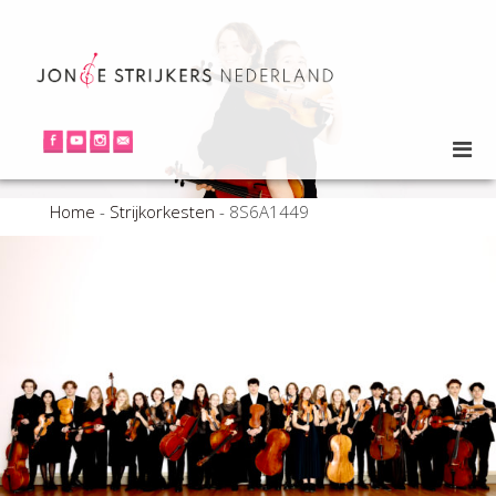
Home
-
Strijkorkesten
-
8S6A1449