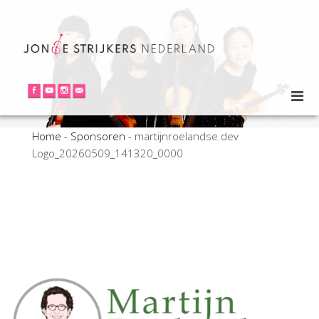
Home
-
Sponsoren
-
martijnroelandse.dev
Logo_20260509_141320_0000