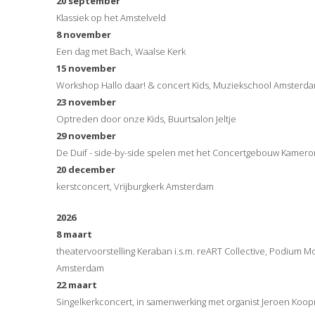
20 september
Klassiek op het Amstelveld
8 november
Een dag met Bach, Waalse Kerk
15 november
Workshop Hallo daar! & concert Kids, Muziekschool Amsterd
23 november
Optreden door onze Kids, Buurtsalon Jeltje
29 november
De Duif - side-by-side spelen met het Concertgebouw Kamero
20 december
kerstconcert, Vrijburgkerk Amsterdam
2026
8 maart
theatervoorstelling Keraban i.s.m. reART Collective, Podium M
Amsterdam
22 maart
Singelkerkconcert, in samenwerking met organist Jeroen Koo