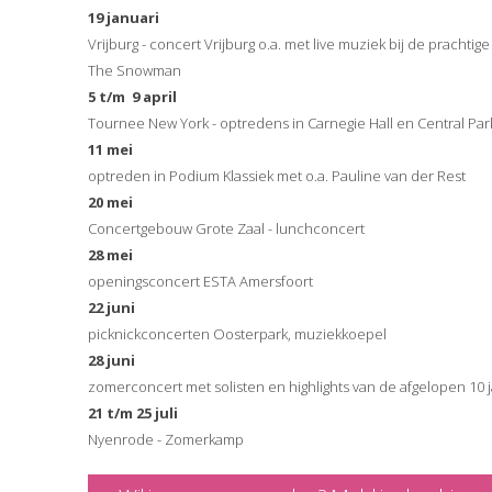
19 januari
Vrijburg - concert Vrijburg o.a. met live muziek bij de prachtige 
The Snowman
5 t/m 9 april
Tournee New York - optredens in Carnegie Hall en Central Par
11 mei
optreden in Podium Klassiek met o.a. Pauline van der Rest
20 mei
Concertgebouw Grote Zaal - lunchconcert
28 mei
openingsconcert ESTA Amersfoort
22 juni
picknickconcerten Oosterpark, muziekkoepel
28 juni
zomerconcert met solisten en highlights van de afgelopen 10 
21 t/m 25 juli
Nyenrode - Zomerkamp