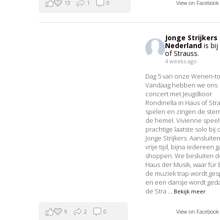
13
1
0
View on Faceboo
Jonge Strijkers
Nederland
is bi
of Strauss.
4 weeks ago
Dag 5 van onze Wenen-t
Vandaag hebben we ons
concert met Jeugdkoor
Rondinella in Haus of Str
spelen en zingen de ster
de hemel. Vivienne speel
prachtige laatste solo bij 
Jonge Strijkers. Aansluiten
vrije tijd, bijna iedereen g
shoppen. We besluiten d
Haus der Musik, waar für 
de muziek trap wordt ge
en een dansje wordt ged
de Stra
...
Bekijk meer
9
2
0
View on Faceboo