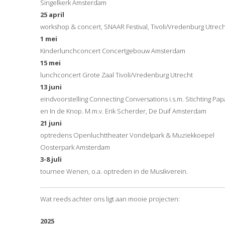
Singelkerk Amsterdam
25 april
workshop & concert, SNAAR Festival, Tivoli/Vredenburg Utrech
1 mei
Kinderlunchconcert Concertgebouw Amsterdam
15 mei
lunchconcert Grote Zaal Tivoli/Vredenburg Utrecht
13 juni
eindvoorstelling Connecting Conversations i.s.m. Stichting Pa
en In de Knop. M.m.v. Erik Scherder, De Duif Amsterdam
21 juni
optredens Openluchttheater Vondelpark & Muziekkoepel
Oosterpark Amsterdam
3-8 juli
tournee Wenen, o.a. optreden in de Musikverein.
Wat reeds achter ons ligt aan mooie projecten:
2025