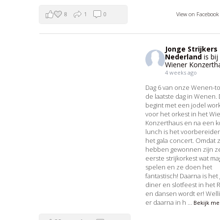
8
1
0
View on Faceboo
Jonge Strijkers
Nederland
is bij
Wiener Konzerth
4 weeks ago
Dag 6 van onze Wenen-t
de laatste dag in Wenen.
begint met een jodel wo
voor het orkest in het Wi
Konzerthaus en na een k
lunch is het voorbereide
het gala concert. Omdat 
hebben gewonnen zijn z
eerste strijkorkest wat ma
spelen en ze doen het
fantastisch! Daarna is het 
diner en slotfeest in het 
en dansen wordt er! Welli
er daarna in h
...
Bekijk me