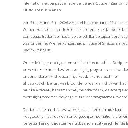
internationale competitie in de beroemde Gouden Zaal van 
Musikverein in Wenen.
Van 3 tot en met 8 juli 2026 verbleef het orkest met 28 jonge mu
Wenen voor een intensieve en inspirerende festivalweek. Naa
competitie traden de musici op verschillende bijzondere locat
waaronder het Wiener Konzerthaus, House of Strauss en het
Radiokulturhaus.
Onder leiding van dirigent en artistiek directeur Nico Schippe
presenteerde het orkest een veelzijdig programma met werk
onder anderen Andriessen, Tsjaikovski, Mendelssohn en
Shostakovich. De jury was bijzonder onder de indruk van het
muzikale niveau, het samenspel, de orkestklank, de energie e
overtuiging waarmee de jonge musici het programma uitvoerd
De deelname aan het festival was niet alleen een muzikaal
hoogtepunt, maar ook een onvergetelijke internationale ervar
jonge strijkers ontmoetten leeftijdsgenoten uit verschillende 