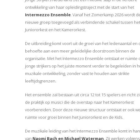
ontwikkeling van haar opleidingstraject met de start van het
Intermezzo Ensemble
. Vanaf het Zomerkamp 2026 wordt d
nieuwe groep toegevoegd als verbindende schakel tussen he
Juniororkest en het Kamerorkest.
De uitbreiding komt voort uit de groei van het ledenaantal en 
behoefte aan een meer geleidelijke doorstroom binnen de
organisatie. Met het Intermezzo Ensemble ontstaat er ruimte
jonge strijkers op het juiste moment verder te begeleiden in 
muzikale ontwikkeling, zonder vast te houden aan strikte
leeftijdsgrenzen.
Het ensemble zal bestaan uit circa 12 tot 15 spelers en richt zi
de praktijk op musici die de overstap naar het Kamerorkest
voorbereiden. Door deze nieuwe structuur ontstaat er ook w
ruimte voor groei binnen het Juniororkest en de Kids.
De muzikale leiding van het Intermezzo Ensemble komt in ha
van
Naomi Bach en Michael Waterman
. Zij werken volgens