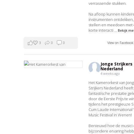
verrassende stukken.
Na afloop kunnen kinder
instrumenten ontdekken,
stellen en meedoen met
korte interacti
...
Bekijk me
3
0
0
View on Faceboo
Jonge Strijkers
Nederland
4 weeks ago
Het Kamerorkest van Jon
Strijkers Nederland heef
fantastische prestatie ge
door de Eerste Prijs te w
tijdens het prestigieuze
Cum Laude International
Music Festival in Wenen!
Benieuwd hoe de musici
bijzondere ervaring heb