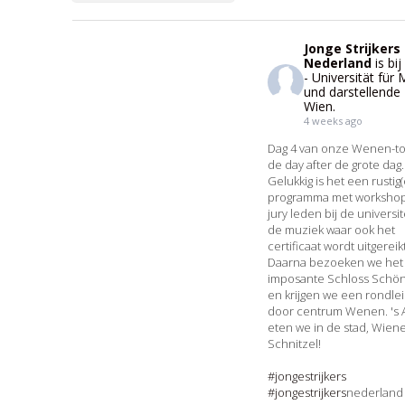
Jonge Strijkers
Nederland
is b
- Universität für 
und darstellende
Wien.
4 weeks ago
Dag 4 van onze Wenen-t
de day after de grote dag.
Gelukkig is het een rustig(
programma met workshop
jury leden bij de universit
de muziek waar ook het
certificaat wordt uitgereikt
Daarna bezoeken we het
imposante Schloss Schö
en krijgen we een rondle
door centrum Wenen. 's
eten we in de stad, Wien
Schnitzel!
#jongestrijkers
#jongestrijkers
nederlan