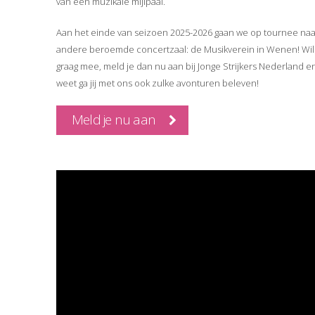
van een muzikale mijlpaal.
Aan het einde van seizoen 2025-2026 gaan we op tournee na
andere beroemde concertzaal: de Musikverein in Wenen! Wil
graag mee, meld je dan nu aan bij Jonge Strijkers Nederland e
weet ga jij met ons ook zulke avonturen beleven!
Meld je nu aan