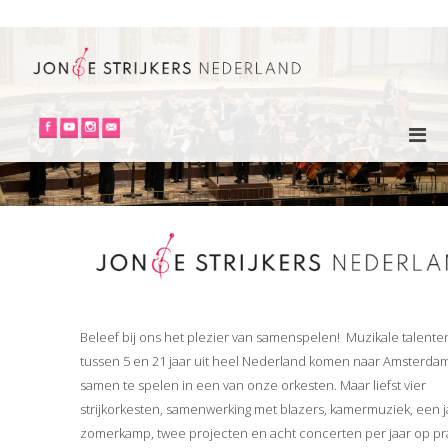
Beleef bij ons het plezier van samenspelen! Muzikale talente
tussen 5 en 21 jaar uit heel Nederland komen naar Amsterda
samen te spelen in een van onze orkesten. Maar liefst vier
strijkorkesten, samenwerking met blazers, kamermuziek, een ja
zomerkamp, twee projecten en acht concerten per jaar op pr