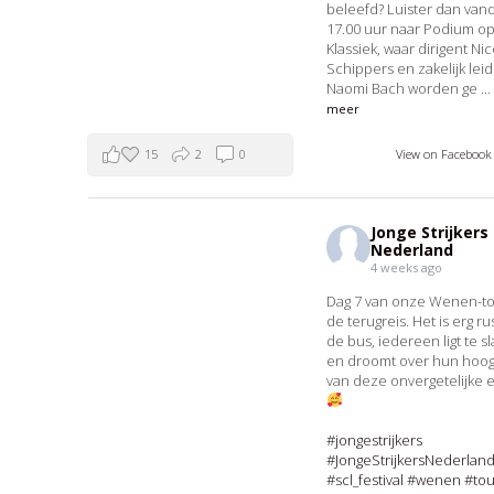
beleefd? Luister dan va
17.00 uur naar Podium o
Klassiek, waar dirigent Ni
Schippers en zakelijk lei
Naomi Bach worden ge
..
meer
15
2
0
View on Faceboo
Jonge Strijkers
Nederland
4 weeks ago
Dag 7 van onze Wenen-t
de terugreis. Het is erg rus
de bus, iedereen ligt te s
en droomt over hun hoo
van deze onvergetelijke e
#jongestrijkers
#JongeStrijkersNederlan
#scl_festival
#wenen
#to