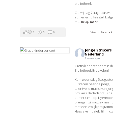
bibliotheek.
Op vrijdag 7 augustus wor
zomerkamp feestelijk afg
m
...
Bekijk meer
6
0
0
View on Faceboo
Jonge Strijkers
Nederland
1 week ago
Gratis kinderconcert in d
Bibliotheek Breukelen!
Kom woensdag 5 augustu
luisteren naar de jonge,
talentvolle musici van Jon
Strijkers Nederland. Tijd
zomerkamp op Nyenrod
brengen zij muziek naar d
met een vrolijk programm
klassieke muziek, filmmuz