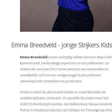
Emma Breedveld - Jonge Strijkers Kid
Emma Breedveld
is een veelzijdig violiste met een diepe lie
kamermuziek, hedendaags repertoire en muziektheater. Ze
studeerde viool aan het Conservatorium van Amsterdam en
ontwikkelde zich tot een veelgevraagd musicus binnen
uiteenlopende ensembles en producties.
Emma is actief als uitvoerend violiste in zowel klassieke als
multidisciplinaire contexten. Ze speelde bij onder meer het
ASKO|Schönberg Ensemble, Het Balletorkest, Nieuw Amster
Peil en in theaterproducties van Orkater en Toneelgroep Am