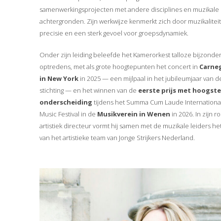
samenwerkingsprojecten met andere disciplines en muzikale
achtergronden. Zijn werkwijze kenmerkt zich door muzikaliteit
precisie en een sterk gevoel voor groepsdynamiek.
Onder zijn leiding beleefde het Kamerorkest talloze bijzonde
optredens, met als grote hoogtepunten het concert in
Carneg
in New York
in 2025 — een mijlpaal in het jubileumjaar van d
stichting — en het winnen van de
eerste prijs met hoogste
onderscheiding
tijdens het Summa Cum Laude Internationa
Music Festival in de
Musikverein in Wenen
in 2026. In zijn ro
artistiek directeur vormt hij samen met de muzikale leiders het
van het artistieke team van Jonge Strijkers Nederland.