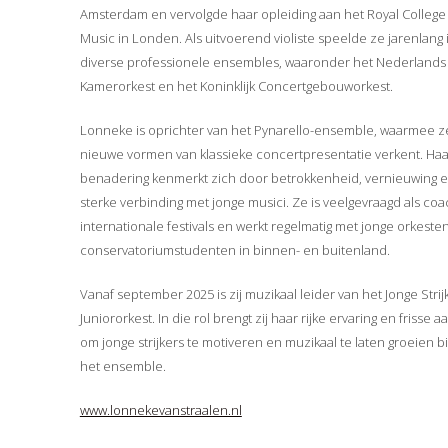
Amsterdam en vervolgde haar opleiding aan het Royal College
Music in Londen. Als uitvoerend violiste speelde ze jarenlang 
diverse professionele ensembles, waaronder het Nederlands
Kamerorkest en het Koninklijk Concertgebouworkest.
Lonneke is oprichter van het Pynarello-ensemble, waarmee z
nieuwe vormen van klassieke concertpresentatie verkent. Haa
benadering kenmerkt zich door betrokkenheid, vernieuwing 
sterke verbinding met jonge musici. Ze is veelgevraagd als co
internationale festivals en werkt regelmatig met jonge orkeste
conservatoriumstudenten in binnen- en buitenland.
Vanaf september 2025 is zij muzikaal leider van het Jonge Strij
Juniororkest. In die rol brengt zij haar rijke ervaring en frisse a
om jonge strijkers te motiveren en muzikaal te laten groeien 
het ensemble.
www.lonnekevanstraalen.nl