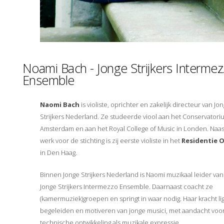
Noami Bach - Jonge Strijkers Interme
Ensemble
Naomi Bach
is violiste, oprichter en zakelijk directeur van Jo
Strijkers Nederland. Ze studeerde viool aan het Conservatori
Amsterdam en aan het Royal College of Music in Londen. Naas
werk voor de stichting is zij eerste violiste in het
Residentie 
in Den Haag.
Binnen Jonge Strijkers Nederland is Naomi muzikaal leider van
Jonge Strijkers Intermezzo Ensemble. Daarnaast coacht ze
(kamermuziek)groepen en springt in waar nodig. Haar kracht lig
begeleiden en motiveren van jonge musici, met aandacht voo
technische ontwikkeling als muzikale expressie.