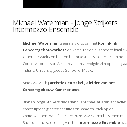
Michael Waterman - Jonge Strijkers
Intermezzo Ensemble
Michael Waterman
is eerste violist van het
Koninklijk
Concertgebouworkest
en komt uit een bijzondere familie 
generaties violisten binnen het orkest. Hij studeerde aan het
Conservatorium van Amsterdam en vervolgde zijn opleiding a
Indiana University Jacobs School of Music.
Sinds 2012 is hij
artistiek en zakelijk leider van het
Concertgebouw Kamerorkest
.
Binnen Jonge Strijkers Nederland is Michael al jarenlang actief 
coach tijdens groepsrepetities en kamermuziek op de
zomerkampen. Vanaf seizoen 2026–2027 vormt hij samen me
Bach de muzikale leiding van het
Intermezzo Ensemble
, wa