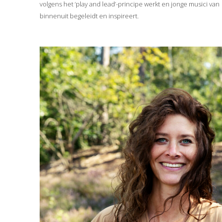
volgens het ‘play and lead’-principe werkt en jonge musici van
binnenuit begeleidt en inspireert.