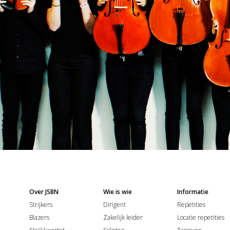
Over JSBN
Wie is wie
Informatie
Strijkers
Dirigent
Repetities
Blazers
Zakelijk leider
Locatie repetities