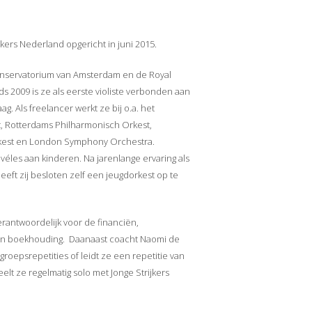
jkers Nederland opgericht in juni 2015.
Conservatorium van Amsterdam en de Royal
ds 2009 is ze als eerste violiste verbonden aan
g. Als freelancer werkt ze bij o.a. het
, Rotterdams Philharmonisch Orkest,
kest en London Symphony Orchestra.
rivéles aan kinderen. Na jarenlange ervaring als
eft zij besloten zelf een jeugdorkest op te
verantwoordelijk voor de financiën,
 en boekhouding. Daanaast coacht Naomi de
 groepsrepetities of leidt ze een repetitie van
lt ze regelmatig solo met Jonge Strijkers