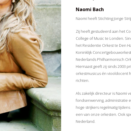
Naomi Bach
Naomi heeft Stichting Jonge Stri
Zij heeft gestudeerd aan het 
College of Music te Londen. Sin
het Residentie Orkest te Den Haa
Koninklijk Concertgebouworkest
Nederlands Philharmonisch Or
Hiernaast geeft zij sinds 2003 p
orkestmusicus én viooldocent he
richten.
Als zakelijk directeur is Naomi 
fondsenwerving, administratie
hoge strijkers regelmatig tijdens
een van onze orkesten. Ook spee
Nederland.