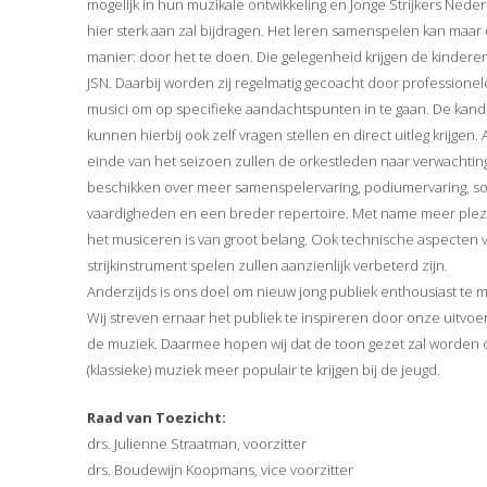
mogelijk in hun muzikale ontwikkeling en Jonge Strijkers Neder
hier sterk aan zal bijdragen. Het leren samenspelen kan maar
manier: door het te doen. Die gelegenheid krijgen de kinderen
JSN. Daarbij worden zij regelmatig gecoacht door professionel
musici om op specifieke aandachtspunten in te gaan. De kand
kunnen hierbij ook zelf vragen stellen en direct uitleg krijgen.
einde van het seizoen zullen de orkestleden naar verwachtin
beschikken over meer samenspelervaring, podiumervaring, so
vaardigheden en een breder repertoire. Met name meer plezi
het musiceren is van groot belang. Ook technische aspecten 
strijkinstrument spelen zullen aanzienlijk verbeterd zijn.
Anderzijds is ons doel om nieuw jong publiek enthousiast te 
Wij streven ernaar het publiek te inspireren door onze uitvoe
de muziek. Daarmee hopen wij dat de toon gezet zal worden
(klassieke) muziek meer populair te krijgen bij de jeugd.
Raad van Toezicht:
drs. Julienne Straatman, voorzitter
drs. Boudewijn Koopmans, vice voorzitter