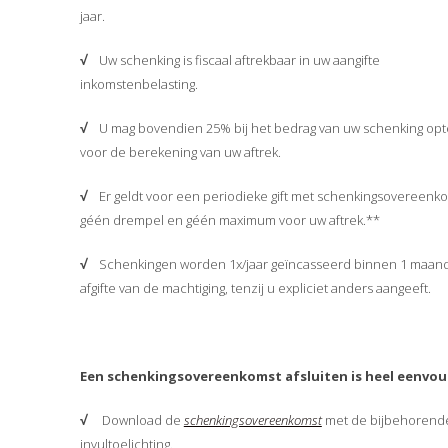
jaar.
√
Uw schenking is fiscaal aftrekbaar in uw aangifte
inkomstenbelasting.
√
U mag bovendien 25% bij het bedrag van uw schenking opt
voor de berekening van uw aftrek.
√
Er geldt voor een periodieke gift met schenkingsovereenk
géén drempel en géén maximum voor uw aftrek.**
√
Schenkingen worden 1x/jaar geïncasseerd binnen 1 maan
afgifte van de machtiging, tenzij u expliciet anders aangeeft.
Een schenkingsovereenkomst afsluiten is heel eenvou
√
Download de
schenkingsovereenkomst
met de bijbehorend
invultoelichting.