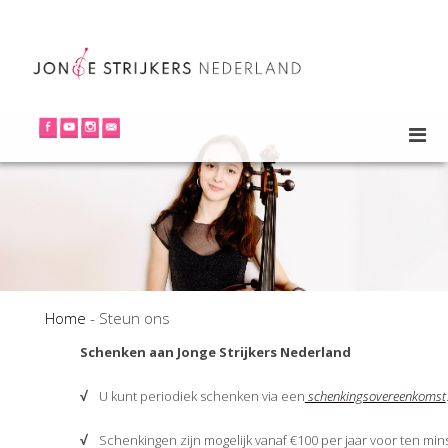
Home
-
Steun ons
Schenken aan Jonge Strijkers Nederland
√
U kunt periodiek schenken via een
schenkingsovereenkomst
√
Schenkingen zijn mogelijk vanaf €100 per jaar voor ten minst