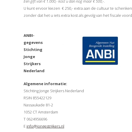
Een gift van € 1.000,- kost u dan nog maar € 500,-.
U kunt ervoor kiezen € 250,- extra aan de cultuur te schenken
zonder dat het u iets extra kost als gevolg van het fiscale voor
ANBI-
gegevens
Stichting
Jonge
Strijkers
Nederland
Algemene informatie:
Stichting Jonge Strijkers Nederland
RSIN 855422129
Nassaukade 81-2
1052 CT Amsterdam
T 0624956696
E
info@jongestrijkers.nl