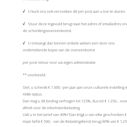
√
U kunt ons ook verzoeken dit per post aan u toe te sturen.
√
Stuur deze ingevuld terug naar het adres of emailadres o
de schenkingsovereenkomst.
√
U ontvangt dan binnen enkele weken een door ons
ondertekende kopie van de overeenkomst
per post retour voor uw eigen administratie.
** voorbeeld:
Stel, u schenkt € 1.000,- per jaar aan onze culturele instelling 
ANBI-status.
Dan mag u dit bedrag verhogen tot 125%, dus tot € 1.250,-, voo
aftrek voor de inkomstenbelasting.
Valt u in het tarief van 40%? Dan krijgt u van elke geschonken €
maar liefst € 500,- van de Belastingdienst terug (40% van € 1.250