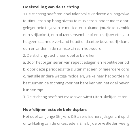
Doelstelling van de stichting:
1.De stichting heeft ten doel talentvolle kinderen en jongvol
te stimuleren op hoog niveau te musiceren, onder meer door
gelegenheid te geven te musiceren in (kamer)muziekensembl
een strijkorkest, een blazersensemble of een strijkkwartet, al
hetgeen daarmee verband houdt of daartoe bevorderlijk kan z
een en ander in de ruimste zin van het woord.
2. De stichting tracht haar doel te bereiken:
a. door het organiseren van repetitiedagen en repetitieperiod
b. door deze periodes af te sluiten met één of meerdere con
c. met alle andere wettige middelen, welke naar het oordeel v
bestuur van de stichting voor het bereiken van het doel bevord
kunnen zijn.
3. De stichting heeft het maken van winst uitdrukkelijk niet ten 
Hoofdlijnen actuele beleidsplan:
Het doel van Jonge Strijkers & Blazers is enerzijds gericht op 
ontwikkeling van de orkestleden. Er is bij de orkestleden veel 