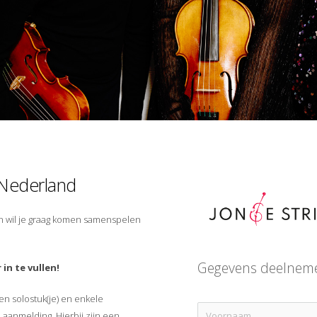
 Nederland
s en wil je graag komen samenspelen
Gegevens deelnem
in te vullen!
en solostuk(je) en enkele
aanmelding. Hierbij zijn een