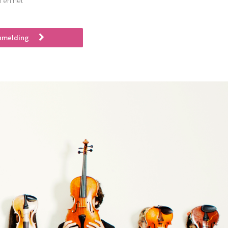
 en het
nmelding