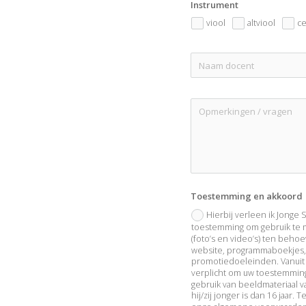
Instrument
viool
altviool
ce
Toestemming en akkoord
Hierbij verleen ik Jonge 
toestemming om gebruik te 
(foto’s en video’s) ten beho
website, programmaboekjes, 
promotiedoeleinden. Vanuit d
verplicht om uw toestemming
gebruik van beeldmateriaal v
hij/zij jonger is dan 16 jaar.