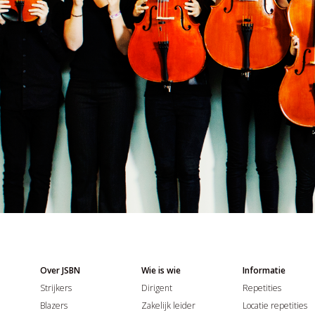
Over JSBN
Wie is wie
Informatie
Strijkers
Dirigent
Repetities
Blazers
Zakelijk leider
Locatie repetities