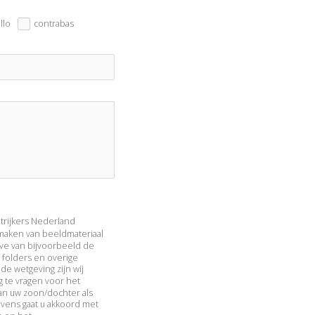
llo
contrabas
Strijkers Nederland
maken van beeldmateriaal
eve van bijvoorbeeld de
folders en overige
e wetgeving zijn wij
 te vragen voor het
an uw zoon/dochter als
 Tevens gaat u akkoord met