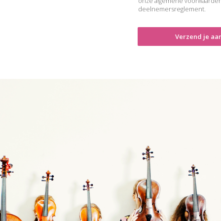
onze algemene voorwaarden
deelnemersreglement.
Verzend je aa