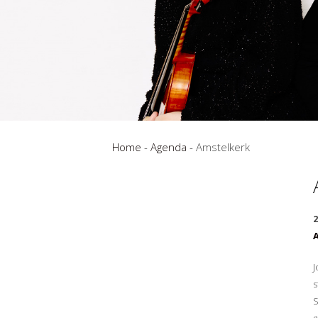
Home
-
Agenda
-
Amstelkerk
2
J
s
S