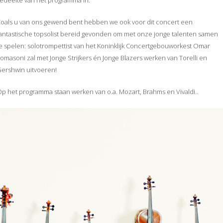
edeelte van het programma in.
oals u van ons gewend bent hebben we ook voor dit concert een
antastische topsolist bereid gevonden om met onze jonge talenten samen
e spelen: solotrompettist van het Koninklijk Concertgebouworkest Omar
omasoni zal met Jonge Strijkers én Jonge Blazers werken van Torelli en
ershwin uitvoeren!
p het programma staan werken van o.a. Mozart, Brahms en Vivaldi..