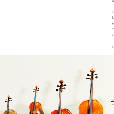
g
Z
f
t
T
G
O