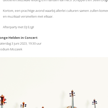
uitvoeren.Muzikale leiding is in handen van Nico Schippers en Selim Doğr
Kortom, een prachtige avond waarbij allerlei culturen samen zullen kome
en muzikaal versmelten met elkaar.
Afterparty met DJ Ezgi!
Jonge Helden in Concert
aterdag 3 juni 2023, 19:30 uur
Podium Mozaiek