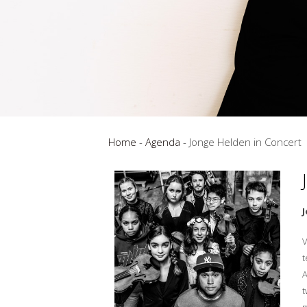
Home
-
Agenda
-
Jonge Helden in Concert
V
t
A
t