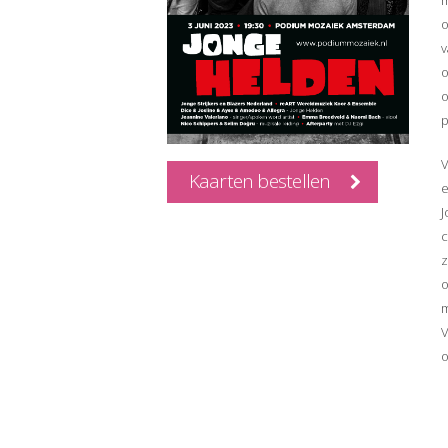
m
o
v
o
o
p
V
Kaarten bestellen
J
c
z
o
m
V