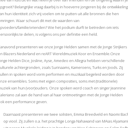
ee van huis uit en wat neem je over van vrienden en de omgeving waarin j
pgroeit? Belangrijke vraag daarbij is in hoeverre jongeren bij de ontwikkeling
an hun identiteit zich vrij voelen om te putten uit alle bronnen die hen
mringen. Waar schuurt dit met de waarden van
pvoeders/familie/vrienden? Wie het podium durft te betreden om iets
ersoonlijks te delen, is volgens ons per definitie een held.
anavond presenteren we onze Jonge Helden samen met de Jonge Strijkers
en Blazers Nederland en reART Wereldmuziek Koor en Ensemble.Onze
onge Helden Dice, Josline, Ayse, Amedeo en Allegra hebben verschillende
ulturele achtergronden, zoals Surinaams, Kameroens, Turks en Joods. Zij
ullen in spoken word vorm performen en muzikaal begeleid worden door
nze ensembles. Soms met eigen composities, soms met (traditionele)
uziek van hun (voor)ouders. Onze spoken word coach en singer Jeannine
aleriano zal aan de hand van al haar ontmoetingen met de Jonge Helden
ook een performance geven.
Daarnaast presenteren we twee solisten, Emma Breedveld en Naomi Bac
op viool. Zij zullen o.a. het prachtige Longa Nahawand van MAias Alyamani