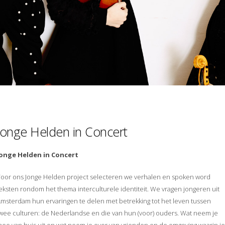
Jonge Helden in Concert
Jonge Helden in Concert
oor ons Jonge Helden project selecteren we verhalen en spoken word
eksten rondom het thema interculturele identiteit. We vragen jongeren uit
msterdam hun ervaringen te delen met betrekking tot het leven tussen
wee culturen: de Nederlandse en die van hun (voor) ouders. Wat neem je