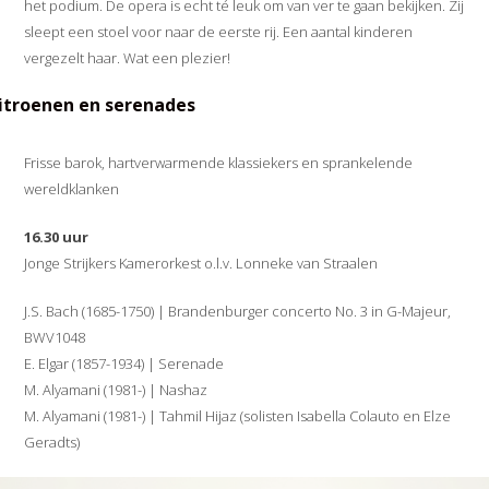
het podium. De opera is echt té leuk om van ver te gaan bekijken. Zij
sleept een stoel voor naar de eerste rij. Een aantal kinderen
vergezelt haar. Wat een plezier!
itroenen en serenades
Frisse barok, hartverwarmende klassiekers en sprankelende
wereldklanken
16.30 uur
Jonge Strijkers Kamerorkest o.l.v. Lonneke van Straalen
J.S. Bach (1685-1750) | Brandenburger concerto No. 3 in G-Majeur,
BWV1048
E. Elgar (1857-1934) | Serenade
M. Alyamani (1981-) | Nashaz
M. Alyamani (1981-) | Tahmil Hijaz
(solisten Isabella Colauto en Elze
Geradts)