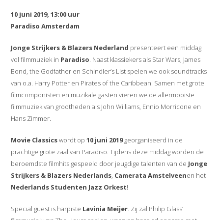
10 juni 2019, 13:00 uur
Paradiso Amsterdam
Jonge Strijkers & Blazers Nederland
presenteert een middag
vol filmmuziek in
Paradiso
. Naast klassiekers als Star Wars, James
Bond, the Godfather en Schindler’s List spelen we ook soundtracks
van o.a. Harry Potter en Pirates of the Caribbean. Samen met grote
filmcomponisten en muzikale gasten vieren we de allermooiste
filmmuziek van grootheden als John Williams, Ennio Morricone en
Hans Zimmer.
Movie Classics
wordt op
10 juni 2019
georganiseerd in de
prachtige grote zaal van Paradiso. Tijdens deze middag worden de
beroemdste filmhits gespeeld door jeugdige talenten van de
Jonge
Strijkers & Blazers Nederlands
,
Camerata Amstelveen
en het
Nederlands Studenten Jazz Orkest
!
Special guest is harpiste
Lavinia Meijer
. Zij zal Philip Glass’