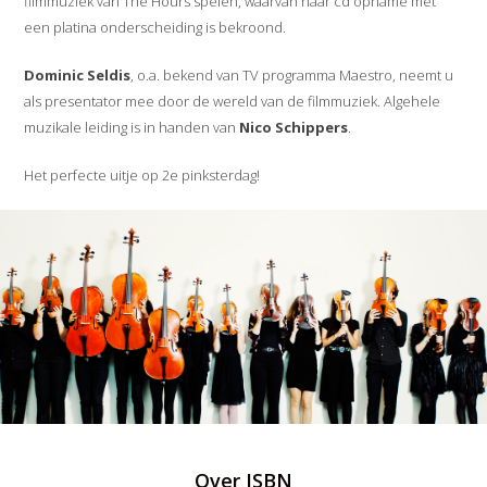
filmmuziek van The Hours spelen, waarvan haar cd opname met
een platina onderscheiding is bekroond.
Dominic Seldis
, o.a. bekend van TV programma Maestro, neemt u
als presentator mee door de wereld van de filmmuziek. Algehele
muzikale leiding is in handen van
Nico Schippers
.
Het perfecte uitje op 2e pinksterdag!
Over JSBN