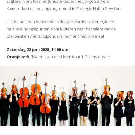
strijkers in ons Kids- en Juniororkest tot het Jonge Strijkers
Kamerorkest dat onlangs nog optrad in Carnegie Hall in New York.
Het belooft een bruisende middag te worden vol energie en
muzikale hoogtepunten. Kom luisteren naar het talent van de
toekomst en vier dit bijzondere moment met ons mee!
Zaterdag 28 juni 2025, 14:00 uur
Oranjekerk
, Tweede van der Helststraat 1–3, Amsterdam