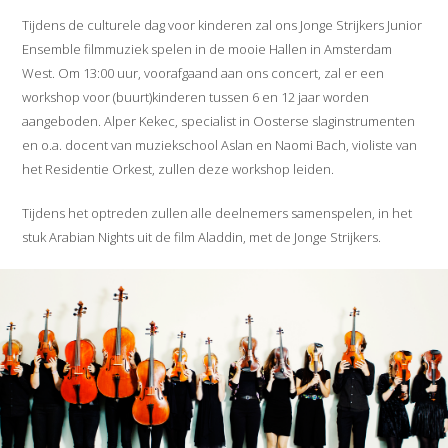
Tijdens de culturele dag voor kinderen zal ons Jonge Strijkers Junior
Ensemble filmmuziek spelen in de mooie Hallen in Amsterdam
West. Om 13:00 uur, voorafgaand aan ons concert, zal er een
workshop voor (buurt)kinderen tussen 6 en 12 jaar worden
aangeboden. Alper Kekec, specialist in Oosterse slaginstrumenten
en o.a. docent van muziekschool Aslan en Naomi Bach, violiste van
het Residentie Orkest, zullen deze workshop leiden.
Tijdens het optreden zullen alle deelnemers samenspelen, in het
stuk Arabian Nights uit de film Aladdin, met de Jonge Strijkers.