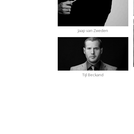
Jaap van Zweden
Tijl Beckand