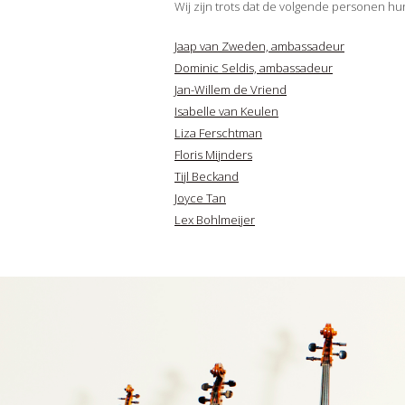
Wij zijn trots dat de volgende personen hu
Jaap van Zweden, ambassadeur
Dominic Seldis, ambassadeur
Jan-Willem de Vriend
Isabelle van Keulen
Liza Ferschtman
Floris Mijnders
Tijl Beckand
Joyce Tan
Lex Bohlmeijer