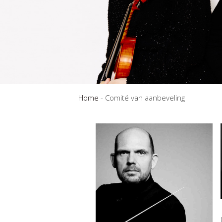
Home
-
Comité van aanbeveling