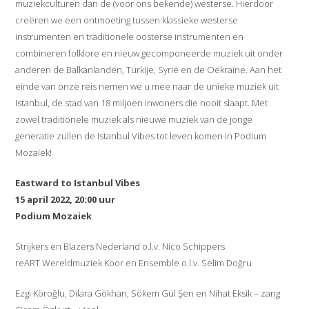
muziekculturen dan de (voor ons bekende) westerse. Hierdoor
creëren we een ontmoeting tussen klassieke westerse
instrumenten en traditionele oosterse instrumenten en
combineren folklore en nieuw gecomponeerde muziek uit onder
anderen de Balkanlanden, Turkije, Syrië en de Oekraïne. Aan het
einde van onze reis nemen we u mee naar de unieke muziek uit
Istanbul, de stad van 18 miljoen inwoners die nooit slaapt. Met
zowel traditionele muziek als nieuwe muziek van de jonge
generatie zullen de Istanbul Vibes tot leven komen in Podium
Mozaïek!
Eastward to Istanbul Vibes
15 april 2022, 20:00 uur
Podium Mozaiek
Strijkers en Blazers Nederland o.l.v. Nico Schippers
reART Wereldmuziek Koor en Ensemble o.l.v. Selim Doğru
Ezgi Köroğlu, Dilara Gökhan, Sökem Gül Şen en Nihat Eksik – zang