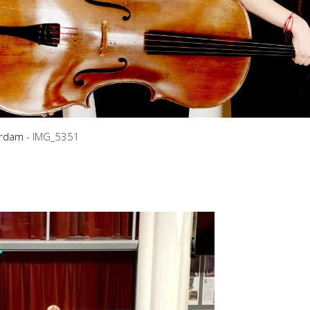
erdam
-
IMG_5351