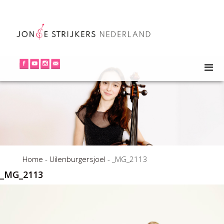
Home
-
Uilenburgersjoel
-
_MG_2113
_MG_2113