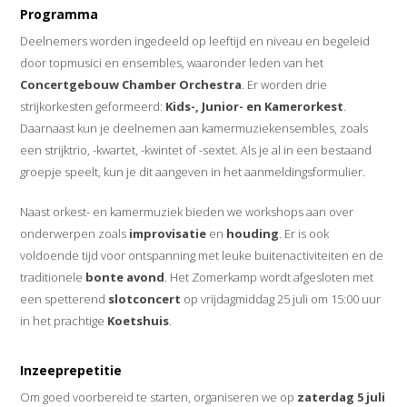
Programma
Deelnemers worden ingedeeld op leeftijd en niveau en begeleid
door topmusici en ensembles, waaronder leden van het
Concertgebouw Chamber Orchestra
. Er worden drie
strijkorkesten geformeerd:
Kids-, Junior- en Kamerorkest
.
Daarnaast kun je deelnemen aan kamermuziekensembles, zoals
een strijktrio, -kwartet, -kwintet of -sextet. Als je al in een bestaand
groepje speelt, kun je dit aangeven in het aanmeldingsformulier.
Naast orkest- en kamermuziek bieden we workshops aan over
onderwerpen zoals
improvisatie
en
houding
. Er is ook
voldoende tijd voor ontspanning met leuke buitenactiviteiten en de
traditionele
bonte avond
. Het Zomerkamp wordt afgesloten met
een spetterend
slotconcert
op vrijdagmiddag 25 juli om 15:00 uur
in het prachtige
Koetshuis
.
Inzeeprepetitie
Om goed voorbereid te starten, organiseren we op
zaterdag 5 juli