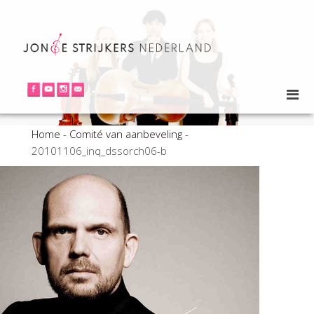
Home
-
Comité van aanbeveling
-
20101106_inq_dssorch06-b