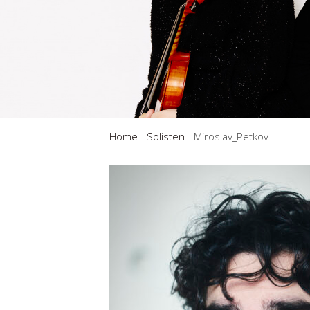
Home
-
Solisten
-
Miroslav_Petkov