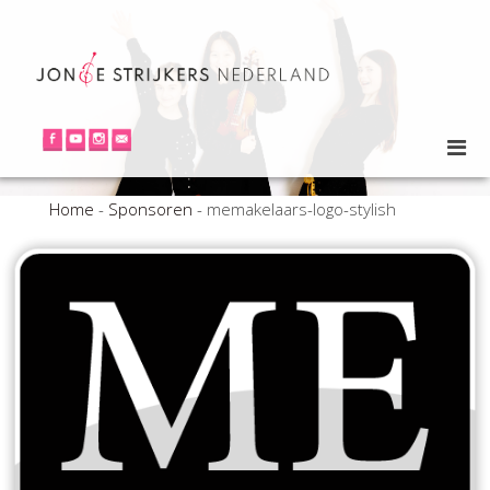
Home
-
Sponsoren
-
memakelaars-logo-stylish