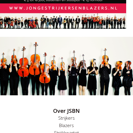
Over JSBN
Strijkers
Blazers
Strijkkwartet