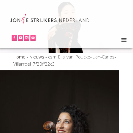
Home
-
Nieuws
-
csm_Ella_van_Poucke-Juan-Carlos-
Villarroel_7f20ff22c3