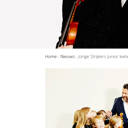
Home
-
Nieuws
-
Jonge Strijkers Junior kiet